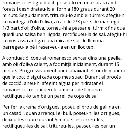
romanesco estigui bullit, poseu-lo en una safata amb
forats i deshidrateu-lo al forn a 180 graus durant 20
minuts. Seguidament, tritureu-lo amb el túrmix, afegiu-hi
la mantega i l’oli d’oliva, a raó de 2/3 parts de mantega i
1/3 part d’oli d’oliva, torneu-hi a passar el túrmix fins que
quedi una salsa ben lligada, rectifiqueu-la de sal, afegiu-hi
la mostassa antiga i una mica de suc de llimona,
barregeu-la bé i reserveu-la en un lloc tebi.
A contiuació, coeu el romanesco sencer dins una paella,
amb oli d’oliva calent, a foc mitjà inicialment, durant 15
minuts. Progressivament aneu abaixant el foc de manera
que la cocció sigui cada cop mes suau. Durant el procés
de cocció, aneu-hi afegint aigua per hidratar el
romanesco, rectifiqueu-lo amb suc de llimona i
rectifiqueu-lo també un parell de cops de sal.
Per fer la crema d’ortigues, poseu el brou de gallina en
un cassó i, quan arrenqui el bull, poseu-hi les ortigues,
deixeu-les coure durant 5 minuts, escorreu-les,
rectifiqueu-les de sal, tritureu-les, passeu-les per un