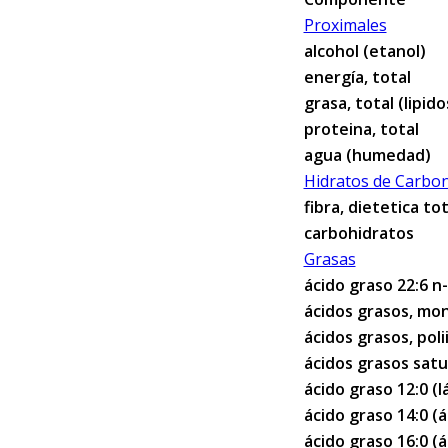
Proximales
alcohol (etanol)
energía, total
grasa, total (lipid
proteina, total
agua (humedad)
Hidratos de Carbo
fibra, dietetica tot
carbohidratos
Grasas
ácido graso 22:6 n
ácidos grasos, mo
ácidos grasos, pol
ácidos grasos sat
ácido graso 12:0 (l
ácido graso 14:0 (á
ácido graso 16:0 (á