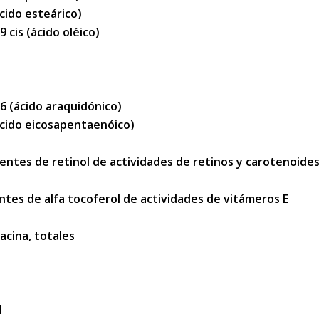
ácido esteárico)
9 cis (ácido oléico)
-6 (ácido araquidónico)
ácido eicosapentaenóico)
entes de retinol de actividades de retinos y carotenoide
ntes de alfa tocoferol de actividades de vitámeros E
acina, totales
l