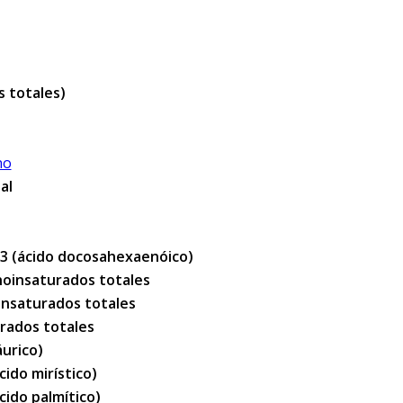
os totales)
no
al
-3 (ácido docosahexaenóico)
noinsaturados totales
iinsaturados totales
urados totales
áurico)
cido mirístico)
cido palmítico)