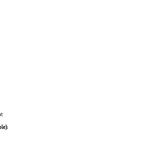
at
le):