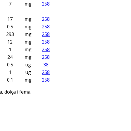
7
mg
258
17
mg
258
0.5
mg
258
293
mg
258
12
mg
258
1
mg
258
24
mg
258
0.5
ug
38
1
ug
258
0.1
mg
258
, dolça i fema.