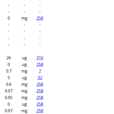
-
-
-
-
-
-
0
mg
258
-
-
-
-
-
-
-
-
-
-
-
-
s
26
ug
310
0
ug
258
0.7
mg
7
5
ug
32
0.6
mg
258
0.07
mg
258
0.05
mg
258
0
ug
258
0.07
mg
258