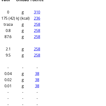
0
g
310
175 (42)
kJ (kcal)
236
traza
g
258
0.8
g
258
87.6
g
258
2.1
g
258
9.5
g
258
-
-
-
0.04
g
38
0.02
g
38
0.01
g
38
-
-
-
-
-
-
-
-
-