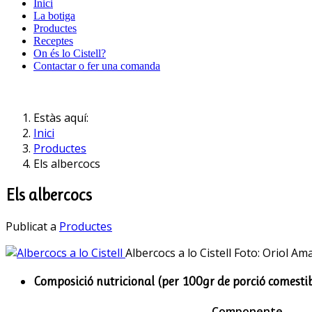
Inici
La botiga
Productes
Receptes
On és lo Cistell?
Contactar o fer una comanda
Estàs aquí:
Inici
Productes
Els albercocs
Els albercocs
Publicat a
Productes
Albercocs a lo Cistell
Foto: Oriol Am
Composició nutricional (per 100gr de porció comestib
Componente