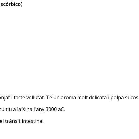
ascórbico)
jat i tacte vellutat. Té un aroma molt delicata i polpa sucosa
ultiu a la Xina l'any 3000 aC.
l trànsit intestinal.