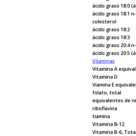
ácido graso 18:0 (
ácido graso 18:1 n-
colesterol
ácido graso 18:2
ácido graso 18:3
ácido graso 20:4 n
ácido graso 20:5 (
Vitaminas
Vitamina A equival
Vitamina D
Viamina E equivale
folato, total
equivalentes de ni
riboflavina
tiamina
Vitamina B-12
Vitamina B-6, Tota